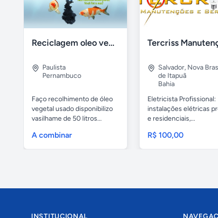
Reciclagem oleo vegetal
Paulista
Salvador
,
Nova Brasí
Pernambuco
de Itapuã
Bahia
Faço recolhimento de óleo
Eletricista Profissional:
vegetal usado disponibilizo
instalações elétricas pr
vasilhame de 50 litros...
e residenciais,...
A combinar
R$ 100,00
INSTITUCIONAL
NAVEGA