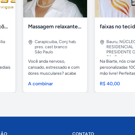
Tercriss Manutenções e Serviços
Massagem relaxante- terapeutica e depilação
lia
Carapicuiba
,
Conj hab.
Bauru
,
NÚCLE
pres. cast branco
RESIDENCIAL
São Paulo
PRESIDENTE G
São Paulo
Você anda nervoso,
Na Biarte, nós cri
ediais
cansado, estressado e com
personalizadas 100
dores musculares? acabe
mão livre! Perfeitas.
com esses...
A combinar
R$ 40,00
ÇÃO
CONTATO