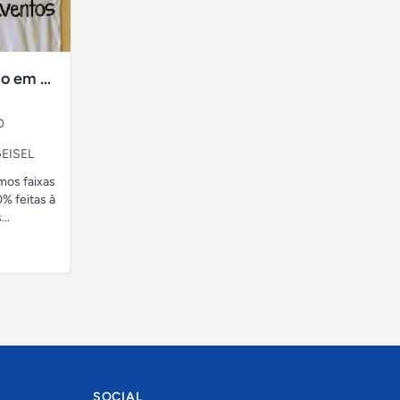
faixas no tecido em ate 24H
O
EISEL
amos faixas
% feitas à
..
SOCIAL