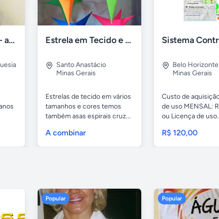
Fisioterapia- RPG- acupuntura Freguesia RJ
Estrela em Tecido e fitas Metálicas p/ Decoração
uesia
Santo Anastácio
Belo Horizonte
Minas Gerais
Minas Gerais
Estrelas de tecido em vários
Custo de aquisição
 anos
tamanhos e cores temos
de uso MENSAL: R
também asas espirais cruz...
ou Licença de uso..
A combinar
R$ 120,00
Popular
Popular