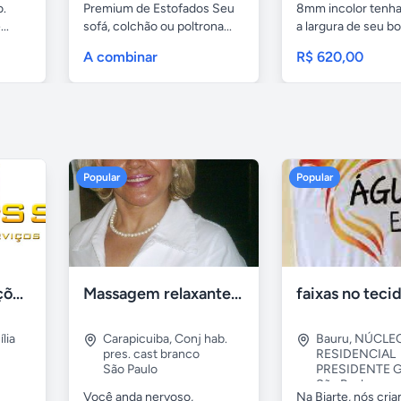
o.
Premium de Estofados Seu
8mm incolor tenh
..
sofá, colchão ou poltrona...
a largura de seu box
A combinar
R$ 620,00
Popular
Popular
Tercriss Manutenções e Serviços
Massagem relaxante- terapeutica e depilação
lia
Carapicuiba
,
Conj hab.
Bauru
,
NÚCLE
pres. cast branco
RESIDENCIAL
São Paulo
PRESIDENTE G
São Paulo
Você anda nervoso,
Na Biarte, nós cri