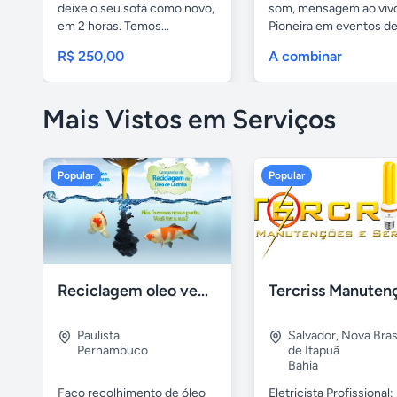
deixe o seu sofá como novo,
som, mensagem ao viv
em 2 horas. Temos...
Pioneira em eventos de.
R$ 250,00
A combinar
Mais Vistos em Serviços
Popular
Popular
Reciclagem oleo vegetal
Paulista
Salvador
,
Nova Brasí
Pernambuco
de Itapuã
Bahia
Faço recolhimento de óleo
Eletricista Profissional: