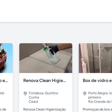
Mensagem ao vivo em carro de som
Renova Clean Higienização Premium de Estofados
tel
Fortaleza
,
Quintino
Porto Alegre
,
l
Cunha
pinheiro
Ceará
Rio Grande do 
o de
Renova Clean Higienização
Promoçao de box 