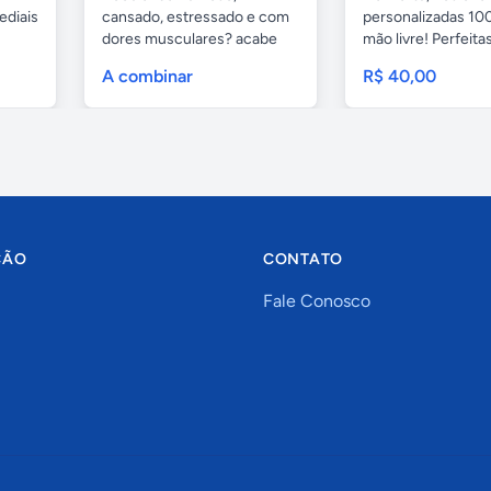
ediais
cansado, estressado e com
personalizadas 100
dores musculares? acabe
mão livre! Perfeitas.
com esses...
A combinar
R$ 40,00
ÇÃO
CONTATO
Fale Conosco