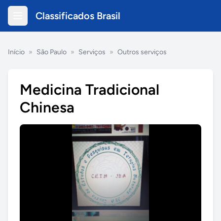
Classificados Brasil
Início
»
São Paulo
»
Serviços
»
Outros serviços
Medicina Tradicional
Chinesa