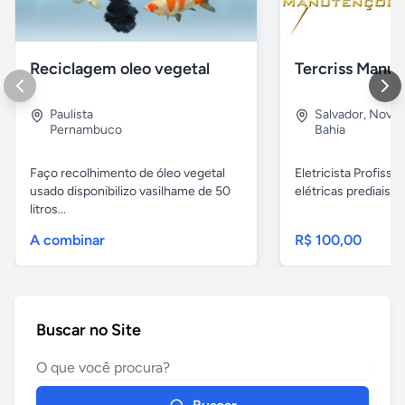
Reciclagem oleo vegetal
Paulista
Salvador
,
Nova B
Pernambuco
Bahia
Faço recolhimento de óleo vegetal
Eletricista Profissi
usado disponibilizo vasilhame de 50
elétricas prediais e 
litros...
A combinar
R$ 100,00
Buscar no Site