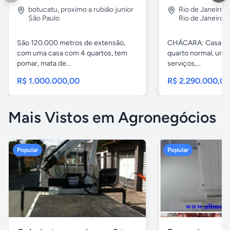
botucatu
,
proximo a rubião junior
Rio de Janeiro
,
São Paulo
Rio de Janeiro
São 120.000 metros de extensão,
CHÁCARA: Casa com
com uma casa com 4 quartos, tem
quarto normal, uma 
pomar, mata de...
serviços,...
R$ 1.000.000,00
R$ 2.290.000,0
Mais Vistos em Agronegócios
Popular
Popular