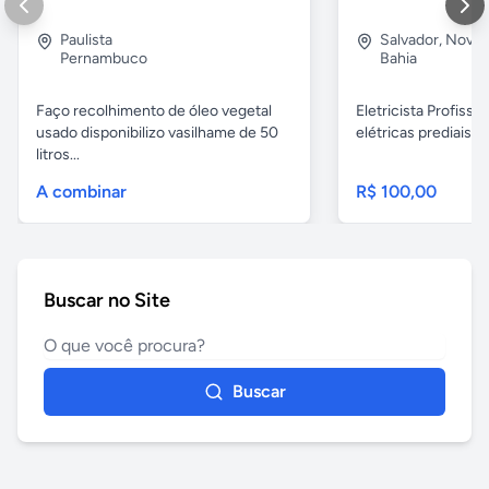
Paulista
Salvador
,
Nova B
Pernambuco
Bahia
Faço recolhimento de óleo vegetal
Eletricista Profissi
usado disponibilizo vasilhame de 50
elétricas prediais e 
litros...
A combinar
R$ 100,00
Buscar no Site
Buscar