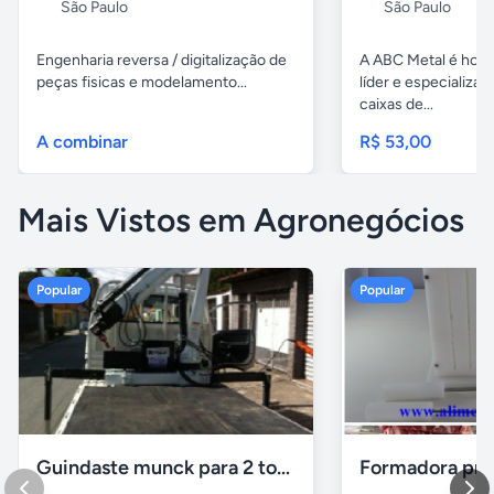
São Paulo
São Paulo
Engenharia reversa / digitalização de
A ABC Metal é hoj
peças fisicas e modelamento...
líder e especializa
caixas de...
A combinar
R$ 53,00
Mais Vistos em Agronegócios
Popular
Popular
Guindaste munck para 2 toneladas