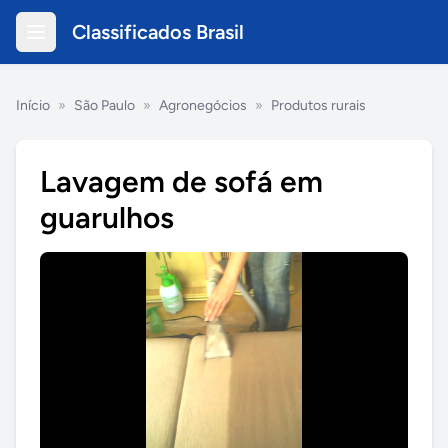
Classificados Brasil
Início
»
São Paulo
»
Agronegócios
»
Produtos rurais
Lavagem de sofá em
guarulhos