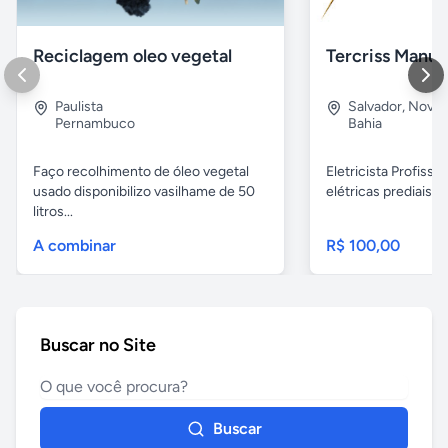
Reciclagem oleo vegetal
Paulista
Salvador
,
Nova B
Pernambuco
Bahia
Faço recolhimento de óleo vegetal
Eletricista Profissi
usado disponibilizo vasilhame de 50
elétricas prediais e 
litros...
A combinar
R$ 100,00
Buscar no Site
Buscar