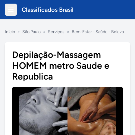
Classificados Brasil
Início
»
São Paulo
»
Serviços
»
Bem-Estar - Saúde - Beleza
Depilação-Massagem
HOMEM metro Saude e
Republica