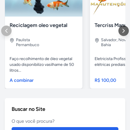
Reciclagem oleo vegetal
Paulista
Salvador
,
Nova B
Pernambuco
Bahia
Faço recolhimento de óleo vegetal
Eletricista Profissi
usado disponibilizo vasilhame de 50
elétricas prediais e 
litros...
A combinar
R$ 100,00
Buscar no Site