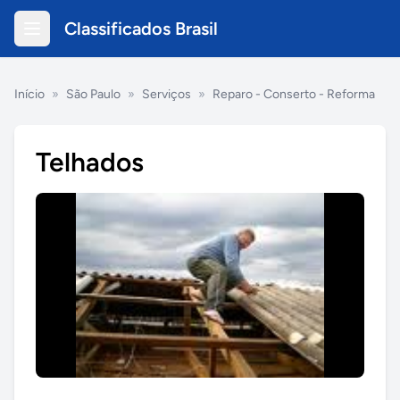
Classificados Brasil
Início
»
São Paulo
»
Serviços
»
Reparo - Conserto - Reforma
Telhados