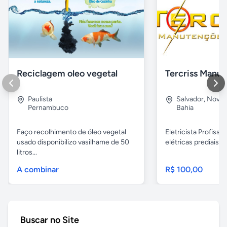
Reciclagem oleo vegetal
Paulista
Salvador
,
Nova B
Pernambuco
Bahia
Faço recolhimento de óleo vegetal
Eletricista Profissi
usado disponibilizo vasilhame de 50
elétricas prediais e 
litros...
A combinar
R$ 100,00
Buscar no Site