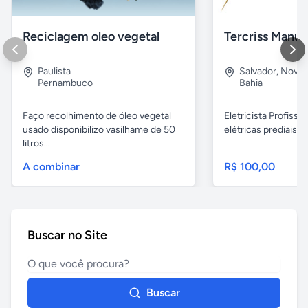
Reciclagem oleo vegetal
Paulista
Salvador
,
Nova B
Pernambuco
Bahia
Faço recolhimento de óleo vegetal
Eletricista Profissi
usado disponibilizo vasilhame de 50
elétricas prediais e 
litros...
A combinar
R$ 100,00
Buscar no Site
Buscar