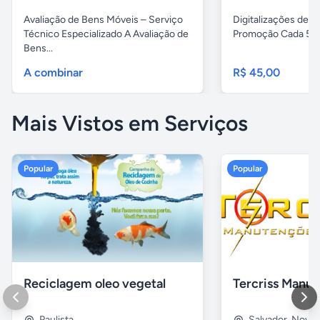
Avaliação de Bens Móveis – Serviço
Digitalizações de fi
Técnico Especializado A Avaliação de
Promoção Cada 5 fita
Bens...
A combinar
R$ 45,00
Mais Vistos em Serviços
Popular
Popular
Reciclagem oleo vegetal
Paulista
Salvador
,
Nova B