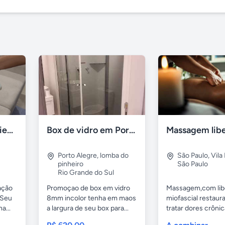
Renova Clean Higienização Premium de Estofados
Box de vidro em Porto Alegre
Porto Alegre
,
lomba do
São Paulo
,
Vila
pinheiro
São Paulo
Rio Grande do Sul
ação
Promoçao de box em vidro
Massagem,com lib
 Seu
8mm incolor tenha em maos
miofascial restaura
a...
a largura de seu box para...
tratar dores crônic