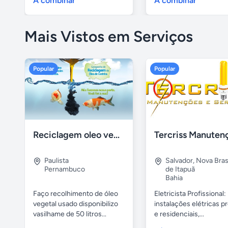
A combinar
A combinar
Mais Vistos em Serviços
Popular
Popular
Reciclagem oleo vegetal
Paulista
Salvador
,
Nova Brasí
Pernambuco
de Itapuã
Bahia
Faço recolhimento de óleo
Eletricista Profissional:
vegetal usado disponibilizo
instalações elétricas pr
vasilhame de 50 litros...
e residenciais,...