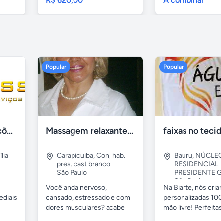
R$ 620,00
A combinar
Popular
Popular
Tercriss Manutenções e Serviços
Massagem relaxante- terapeutica e depilação
lia
Carapicuiba
,
Conj hab.
Bauru
,
NÚCLE
pres. cast branco
RESIDENCIAL
São Paulo
PRESIDENTE G
São Paulo
Você anda nervoso,
Na Biarte, nós cri
ediais
cansado, estressado e com
personalizadas 100
dores musculares? acabe
mão livre! Perfeitas.
com esses...