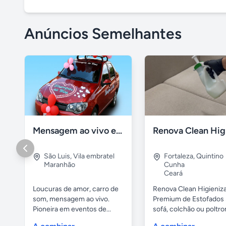
Anúncios Semelhantes
Mensagem ao vivo em carro de som
São Luis
,
Vila embratel
Fortaleza
,
Quintino
Maranhão
Cunha
Ceará
Loucuras de amor, carro de
Renova Clean Higieniz
som, mensagem ao vivo.
Premium de Estofados
Pioneira em eventos de...
sofá, colchão ou poltron