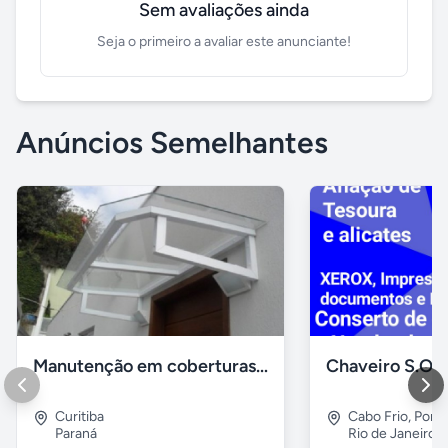
Sem avaliações ainda
Seja o primeiro a avaliar este anunciante!
Anúncios Semelhantes
Manutenção em coberturas de vidro e policarbonato
Curitiba
Cabo Frio
,
Porto
Paraná
Rio de Janeiro