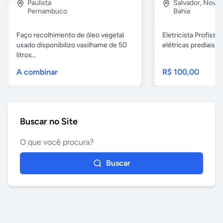
Paulista
Salvador
,
Nova B
Pernambuco
Bahia
Faço recolhimento de óleo vegetal
Eletricista Profissi
usado disponibilizo vasilhame de 50
elétricas prediais e 
litros...
A combinar
R$ 100,00
Buscar no Site
Buscar