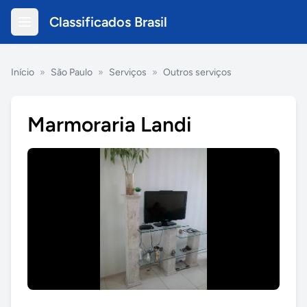
Classificados Brasil
Início
»
São Paulo
»
Serviços
»
Outros serviços
Marmoraria Landi