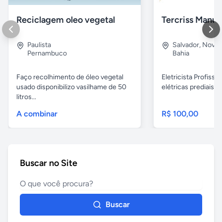
Reciclagem oleo vegetal
Paulista
Salvador
,
Nova B
Pernambuco
Bahia
Faço recolhimento de óleo vegetal
Eletricista Profissi
usado disponibilizo vasilhame de 50
elétricas prediais e 
litros...
A combinar
R$ 100,00
Buscar no Site
Buscar