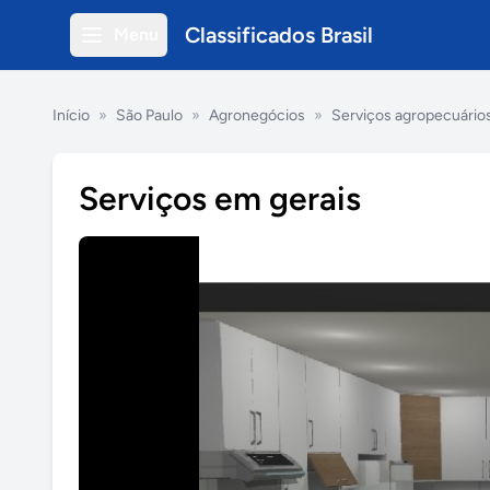
Classificados Brasil
Menu
Início
»
São Paulo
»
Agronegócios
»
Serviços agropecuário
Serviços em gerais