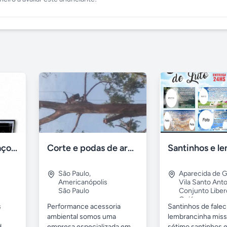
Laser Tracker- Braço Faro Medição 2D 3D Tridimensional
Corte e podas de arvores
São Paulo
,
Aparecida de G
Americanópolis
Vila Santo Anto
São Paulo
Conjunto Libe
Goiás
s
Performance acessoria
Santinhos de fale
ambiental somos uma
lembrancinha miss
,
empresa especializada em
sétimo santinhos e.