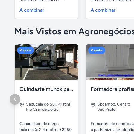
3d,...
A combinar
A combinar
Mais Vistos em Agronegócio
Popular
Popular
Guindaste munck para 2 toneladas
Sapucaia do Sul
,
Piratini
Sbcampo
,
Centro
Rio Grande do Sul
São Paulo
Capacidade de carga
Fomadora de espetos a
máxima (a 2,4 metros) 2250
e padronize a produçã