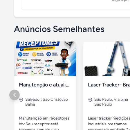
Anúncios Semelhantes
Manutenção e atualização em receptores Htv em Salvador Ba
Salvador
,
São Cristóvão
São Paulo
,
V alpina
Bahia
São Paulo
Manutenção em receptores
Laser tracker mediçõe
htv Seu receptor está
industriais prestamos
travando, sem sinal ou...
serviços de medição 2d