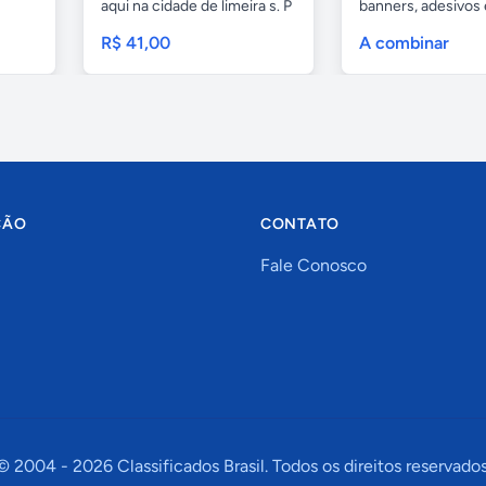
aqui na cidade de limeira s. P
banners, adesivos
e...
geral,...
R$ 41,00
A combinar
ÇÃO
CONTATO
Fale Conosco
© 2004 -
2026
Classificados Brasil. Todos os direitos reservados