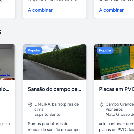
serviços de...
A combinar
A combinar
s
Popular
Popular
Formadora profissional carne
Sansão do campo cerca viva por 0,65 á muda
LIMEIRA
,
bairro:pires de
Campo Grande
cima
Pioneiros
Espírito Santo
Mato Grosso d
gilize
Somos produtores de
arte pantanal- com.
o
mudas de sansão do campo
placas de PVC , fai