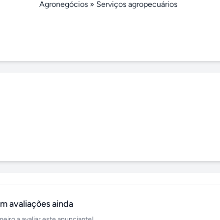
Agronegócios
»
Serviços agropecuários
m avaliações ainda
meiro a avaliar este anunciante!