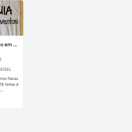
faixas no tecido em ate 24H
O
EISEL
amos faixas
% feitas à
..