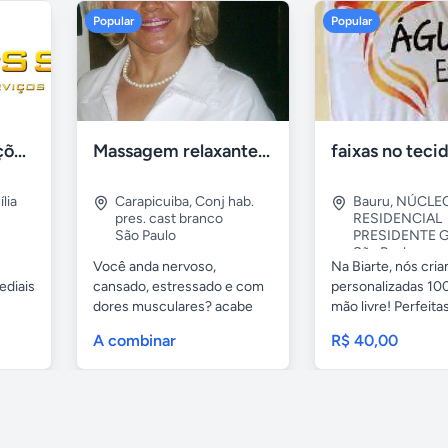
Popular
Popular
Tercriss Manutenções e Serviços
Massagem relaxante- terapeutica e depilação
lia
Carapicuiba
,
Conj hab.
Bauru
,
NÚCLE
pres. cast branco
RESIDENCIAL
São Paulo
PRESIDENTE G
São Paulo
Você anda nervoso,
Na Biarte, nós cri
ediais
cansado, estressado e com
personalizadas 100
dores musculares? acabe
mão livre! Perfeitas.
com esses...
A combinar
R$ 40,00