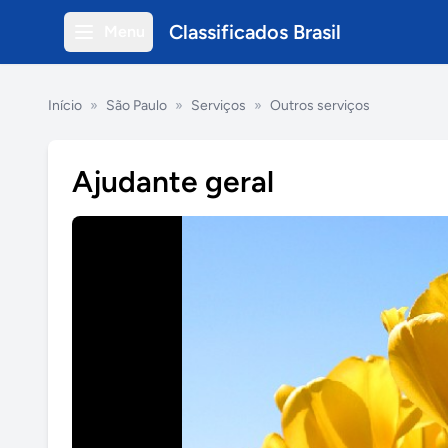
Classificados Brasil
Menu
Início
»
São Paulo
»
Serviços
»
Outros serviços
Ajudante geral