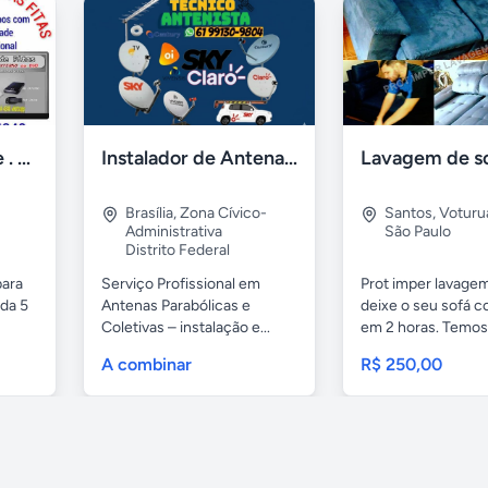
Fita para pendrive . Osasco e região
Instalador de Antena Digital em Brasília
Brasília
,
Zona Cívico-
Santos
,
Voturu
Administrativa
São Paulo
Distrito Federal
para
Serviço Profissional em
Prot imper lavagem
da 5
Antenas Parabólicas e
deixe o seu sofá 
Coletivas – instalação e...
em 2 horas. Temos.
A combinar
R$ 250,00