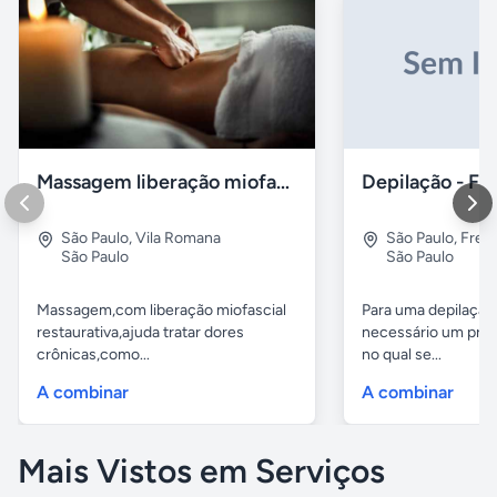
Massagem liberação miofascial
Depilação - Fr
São Paulo
,
Vila Romana
São Paulo
,
Freg
São Paulo
São Paulo
Massagem,com liberação miofascial
Para uma depilação
restaurativa,ajuda tratar dores
necessário um prod
crônicas,como...
no qual se...
A combinar
A combinar
Mais Vistos em Serviços