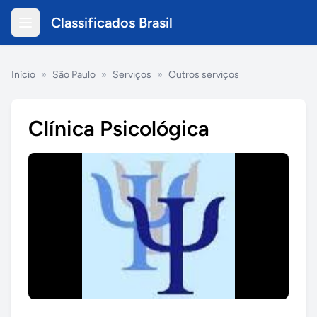
Classificados Brasil
Início
»
São Paulo
»
Serviços
»
Outros serviços
Clínica Psicológica