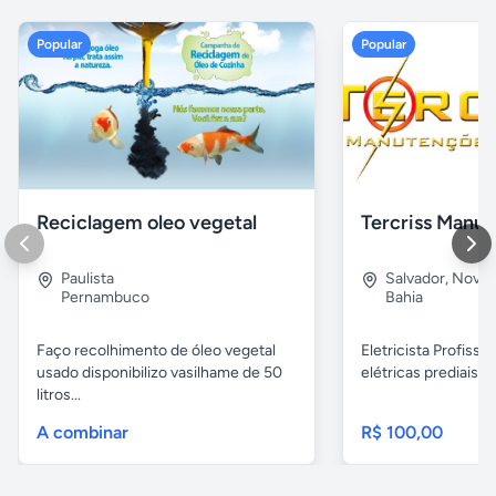
Popular
Popular
Reciclagem oleo vegetal
Paulista
Salvador
,
Nova B
Pernambuco
Bahia
Faço recolhimento de óleo vegetal
Eletricista Profissi
usado disponibilizo vasilhame de 50
elétricas prediais e 
litros...
A combinar
R$ 100,00