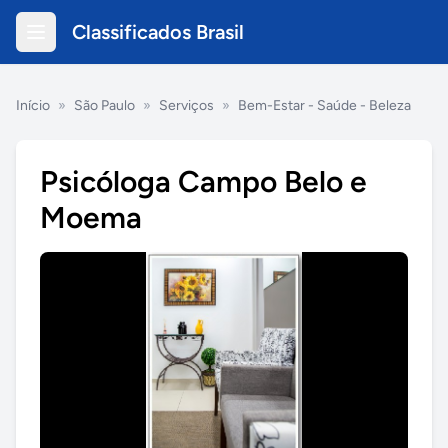
Classificados Brasil
Início
»
São Paulo
»
Serviços
»
Bem-Estar - Saúde - Beleza
Psicóloga Campo Belo e
Moema