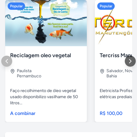
Popular
Popular
Reciclagem oleo vegetal
Paulista
Salvador
,
Nova B
Pernambuco
Bahia
Faço recolhimento de óleo vegetal
Eletricista Profissi
usado disponibilizo vasilhame de 50
elétricas prediais e 
litros...
A combinar
R$ 100,00