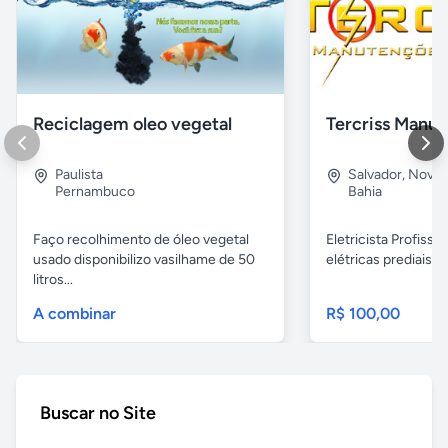
Reciclagem oleo vegetal
Paulista
Salvador
,
Nova B
Pernambuco
Bahia
Faço recolhimento de óleo vegetal
Eletricista Profissi
usado disponibilizo vasilhame de 50
elétricas prediais e 
litros...
A combinar
R$ 100,00
Buscar no Site