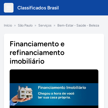
Classificados Brasil
Início
»
São Paulo
»
Serviços
»
Bem-Estar - Saúde - Beleza
Financiamento e
refinanciamento
imobiliário