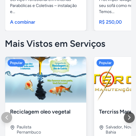
Parabólicas e Coletivas – instalação
seu sofá como novo
e...
Temos...
A combinar
R$ 250,00
Mais Vistos em Serviços
Popular
Popular
Reciclagem oleo vegetal
Paulista
Salvador
,
Nova B
Pernambuco
Bahia