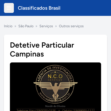
Classificados Brasil
Início
»
São Paulo
»
Serviços
»
Outros serviços
Detetive Particular
Campinas