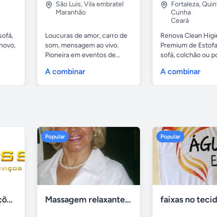
São Luis
,
Vila embratel
Fortaleza
,
Quin
Maranhão
Cunha
Ceará
sofá,
Loucuras de amor, carro de
Renova Clean Higi
novo,
som, mensagem ao vivo.
Premium de Estof
Pioneira em eventos de...
sofá, colchão ou po
A combinar
A combinar
Popular
Popular
Tercriss Manutenções e Serviços
Massagem relaxante- terapeutica e depilação