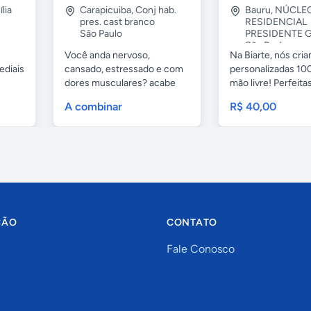
lia
Carapicuiba
,
Conj hab.
Bauru
,
NÚCLE
pres. cast branco
RESIDENCIAL
São Paulo
PRESIDENTE G
São Paulo
Você anda nervoso,
Na Biarte, nós cri
ediais
cansado, estressado e com
personalizadas 100
dores musculares? acabe
mão livre! Perfeitas.
com esses...
A combinar
R$ 40,00
ÇÃO
CONTATO
Fale Conosco