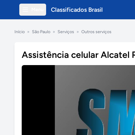
Classificados Brasil
Menu
Início
»
São Paulo
»
Serviços
»
Outros serviços
Assistência celular Alcatel 