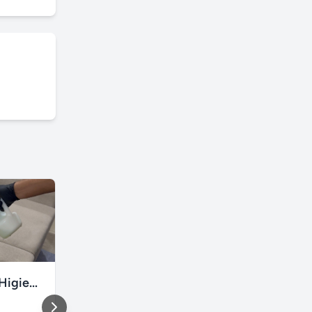
Renova Clean Higienização Premium de Estofados
Box de vidro em Porto Alegre