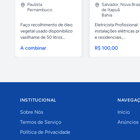
Paulista
Salvador
,
Nova Brasí
Pernambuco
de Itapuã
Bahia
Faço recolhimento de óleo
Eletricista Profissional:
vegetal usado disponibilizo
instalações elétricas pr
vasilhame de 50 litros...
e residenciais,...
A combinar
R$ 100,00
INSTITUCIONAL
NAVEGA
Sobre Nós
Início
Termos de Serviço
Anúncios
Política de Privacidade