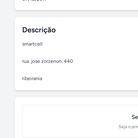
Descrição
smartcell

rua. jose zorzenon. 440

ribeirania
Se
Seja o pri