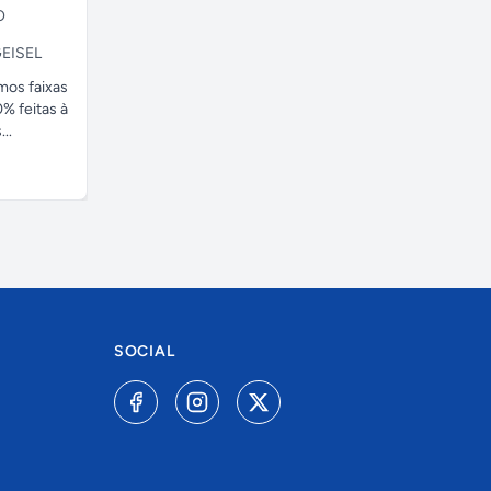
O
EISEL
amos faixas
% feitas à
..
SOCIAL