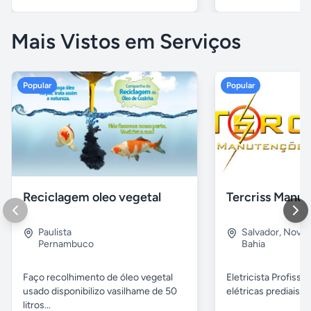
Mais Vistos em Serviços
Popular
Popular
Reciclagem oleo vegetal
Paulista
Salvador
,
Nova B
Pernambuco
Bahia
Faço recolhimento de óleo vegetal
Eletricista Profissi
usado disponibilizo vasilhame de 50
elétricas prediais e 
litros...