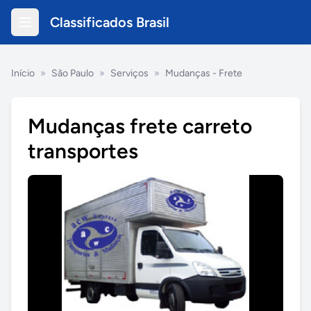
Classificados Brasil
Início
»
São Paulo
»
Serviços
»
Mudanças - Frete
Mudanças frete carreto
transportes