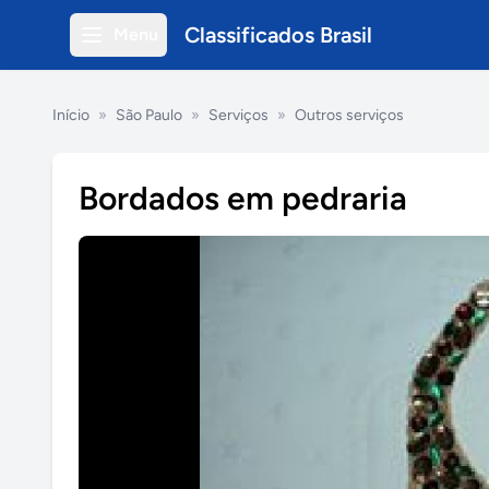
Classificados Brasil
Menu
Início
»
São Paulo
»
Serviços
»
Outros serviços
Bordados em pedraria