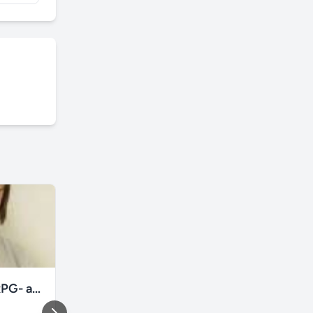
Fisioterapia- RPG- acupuntura Freguesia RJ
Estrela em Tecido e fitas Metálicas p/ Decoração