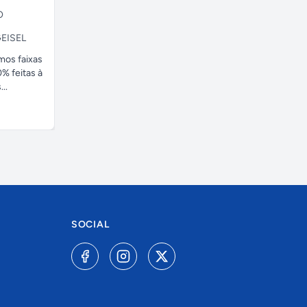
O
EISEL
amos faixas
% feitas à
..
SOCIAL