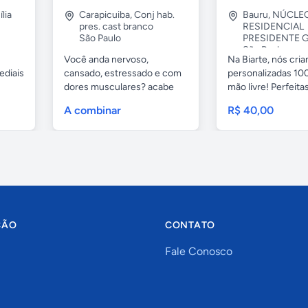
lia
Carapicuiba
,
Conj hab.
Bauru
,
NÚCLE
pres. cast branco
RESIDENCIAL
São Paulo
PRESIDENTE G
São Paulo
Você anda nervoso,
Na Biarte, nós cri
ediais
cansado, estressado e com
personalizadas 100
dores musculares? acabe
mão livre! Perfeitas.
com esses...
A combinar
R$ 40,00
ÇÃO
CONTATO
Fale Conosco