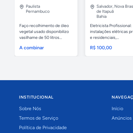
Paulista
Salvador
,
Nova Brasí
Pernambuco
de Itapuã
Bahia
Faço recolhimento de óleo
Eletricista Profissional:
vegetal usado disponibilizo
instalações elétricas pr
vasilhame de 50 litros...
e residenciais,...
A combinar
R$ 100,00
INSTITUCIONAL
NAVEGA
Sobre Nós
Início
Termos de Serviço
Anúncios
Política de Privacidade