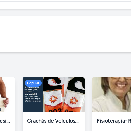
Popular
Depilação - Freguesia do Ó
Crachás de Veículos: Numerados e Personalizados