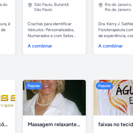
a do
São Paulo
,
Butantâ
Rio de Janeiro
,
São Paulo
Rio de Janeiro
ura, é
Crachás para identificar
Dra. Kerry J. Sathle
 de
Veículos: Personalizados,
Fisioterapeuta co
Numerados e com Selos...
de experiência, com
A combinar
A combinar
Popular
Popular
Tercriss Manutenções e Serviços
Massagem relaxante- terapeutica e depilação