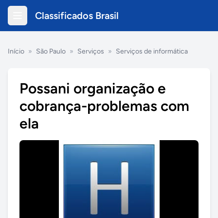
Classificados Brasil
Início
»
São Paulo
»
Serviços
»
Serviços de informática
Possani organização e
cobrança-problemas com
ela