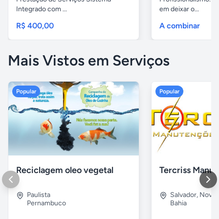
Integrado com ...
em deixar o...
R$ 400,00
A combinar
Mais Vistos em Serviços
Popular
Popular
Reciclagem oleo vegetal
Paulista
Salvador
,
Nova B
Pernambuco
Bahia