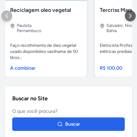
Reciclagem oleo vegetal
Paulista
Salvador
,
Nova B
Pernambuco
Bahia
Faço recolhimento de óleo vegetal
Eletricista Profissi
usado disponibilizo vasilhame de 50
elétricas prediais e 
litros...
A combinar
R$ 100,00
Buscar no Site
Buscar