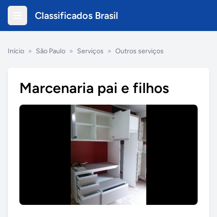
Classificados Brasil
Início
»
São Paulo
»
Serviços
»
Outros serviços
Marcenaria pai e filhos