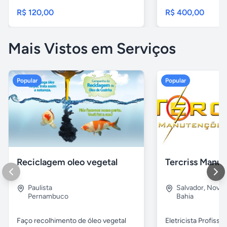
R$ 120,00
R$ 400,00
Mais Vistos em Serviços
Popular
Popular
Reciclagem oleo vegetal
Paulista
Salvador
,
Nova B
Pernambuco
Bahia
Faço recolhimento de óleo vegetal
Eletricista Profissi