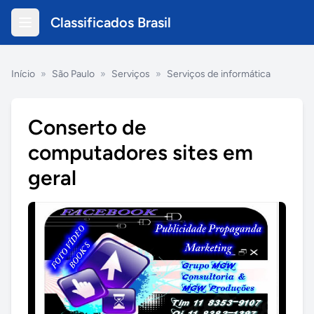
Classificados Brasil
Início
»
São Paulo
»
Serviços
»
Serviços de informática
Conserto de
computadores sites em
geral