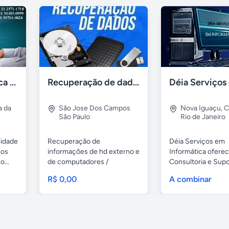
Assistência Técnica Informática Imediata Barra da Tijuca
Recuperação de dados e informações de hd
a da
São Jose Dos Campos
Nova Iguaçu
,
C
São Paulo
Rio de Janeiro
lidade
Recuperação de
Déia Serviços em
mos
informações de hd externo e
Informática ofere
...
de computadores /
Consultoria e Sup
notebooks,...
Digital Com...
R$ 0,00
A combinar