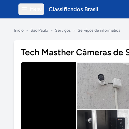
Classificados Brasil
Menu
Início
»
São Paulo
»
Serviços
»
Serviços de informática
Tech Masther Câmeras de 