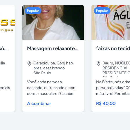
Popular
Popular
Tercriss Manutenções e Serviços
Massagem relaxante- terapeutica e depilação
lia
Carapicuiba
,
Conj hab.
Bauru
,
NÚCLE
pres. cast branco
RESIDENCIAL
São Paulo
PRESIDENTE G
São Paulo
Você anda nervoso,
Na Biarte, nós cri
ediais
cansado, estressado e com
personalizadas 100
dores musculares? acabe
mão livre! Perfeitas.
com esses...
A combinar
R$ 40,00