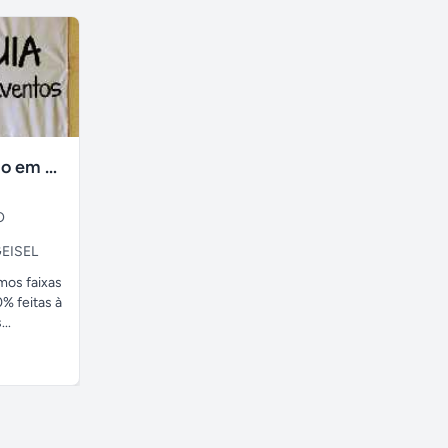
faixas no tecido em ate 24H
O
EISEL
amos faixas
% feitas à
..