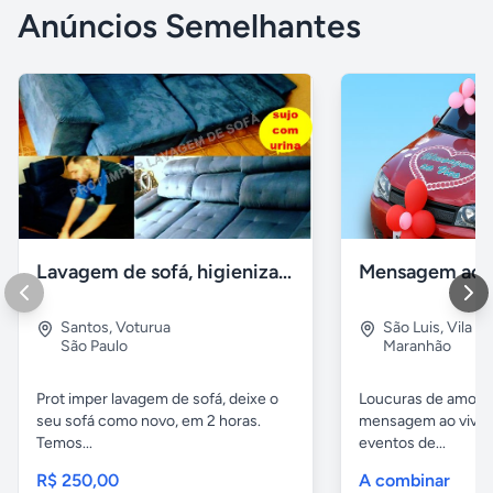
Anúncios Semelhantes
Lavagem de sofá, higienização sofá, Impermeabilização
Santos
,
Voturua
São Luis
,
Vila e
São Paulo
Maranhão
Prot imper lavagem de sofá, deixe o
Loucuras de amor, 
seu sofá como novo, em 2 horas.
mensagem ao vivo. 
Temos...
eventos de...
R$ 250,00
A combinar