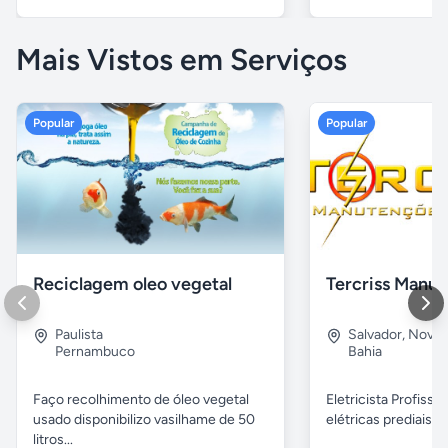
Mais Vistos em Serviços
Popular
Popular
Reciclagem oleo vegetal
Paulista
Salvador
,
Nova B
Pernambuco
Bahia
Faço recolhimento de óleo vegetal
Eletricista Profissi
usado disponibilizo vasilhame de 50
elétricas prediais e 
litros...