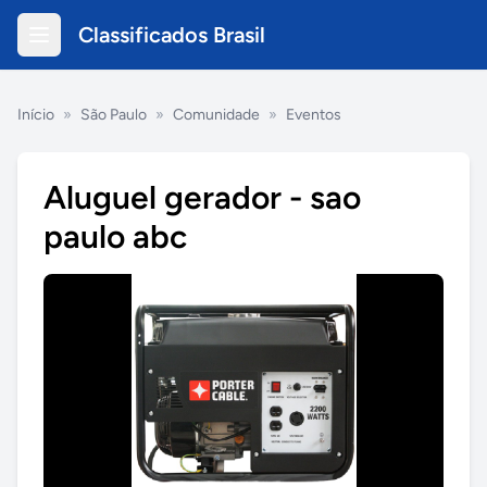
Classificados Brasil
Início
»
São Paulo
»
Comunidade
»
Eventos
Aluguel gerador - sao
paulo abc