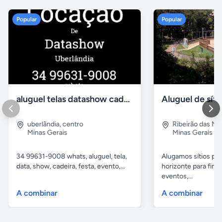
Popular
Popular
aluguel telas datashow cadeiras uberlândia
uberlândia
,
centro
Ribeirão das N
Minas Gerais
Minas Gerais
34 99631-9008 whats, aluguel, tela,
Alugamos sítios pr
data, show, cadeira, festa, evento,...
horizonte para fina
eventos,...
A combinar
A combinar