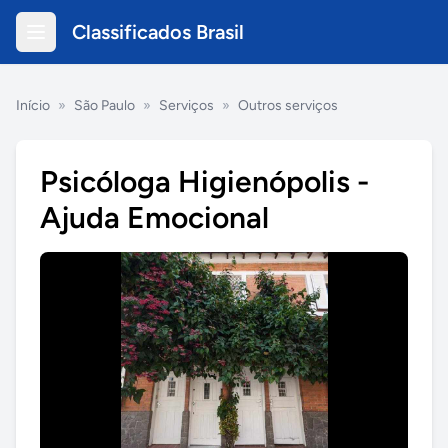
Classificados Brasil
Início
»
São Paulo
»
Serviços
»
Outros serviços
Psicóloga Higienópolis -
Ajuda Emocional