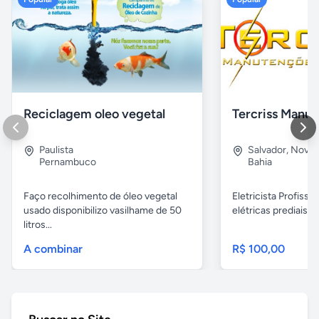
Reciclagem oleo vegetal
Paulista
Salvador
,
Nova B
Pernambuco
Bahia
Faço recolhimento de óleo vegetal
Eletricista Profissi
usado disponibilizo vasilhame de 50
elétricas prediais e 
litros...
A combinar
R$ 100,00