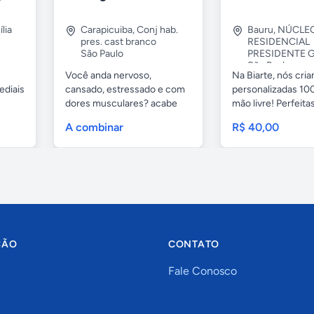
lia
Carapicuiba
,
Conj hab.
Bauru
,
NÚCLE
pres. cast branco
RESIDENCIAL
São Paulo
PRESIDENTE G
São Paulo
Você anda nervoso,
Na Biarte, nós cri
ediais
cansado, estressado e com
personalizadas 100
dores musculares? acabe
mão livre! Perfeitas.
com esses...
A combinar
R$ 40,00
ÇÃO
CONTATO
Fale Conosco