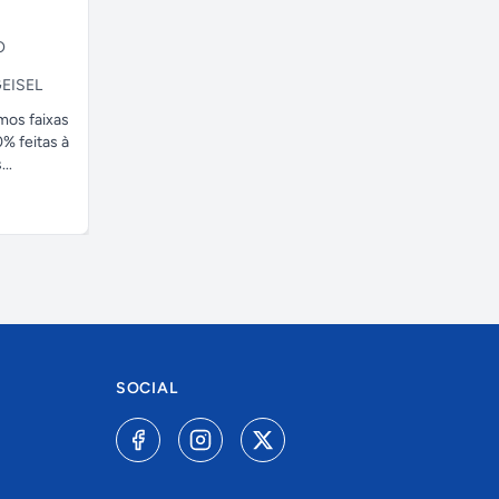
O
EISEL
amos faixas
% feitas à
..
SOCIAL