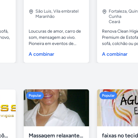
São Luis
,
Vila embratel
Fortaleza
,
Quin
Maranhão
Cunha
Ceará
sofá,
Loucuras de amor, carro de
Renova Clean Higi
novo,
som, mensagem ao vivo.
Premium de Estof
Pioneira em eventos de...
sofá, colchão ou po
A combinar
A combinar
Popular
Popular
Tercriss Manutenções e Serviços
Massagem relaxante- terapeutica e depilação