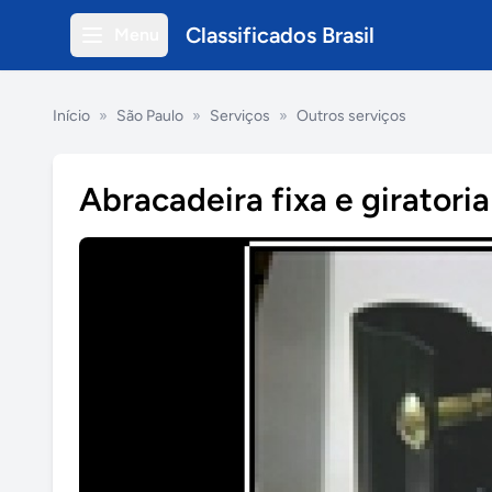
Classificados Brasil
Menu
Início
»
São Paulo
»
Serviços
»
Outros serviços
Abracadeira fixa e giratoria