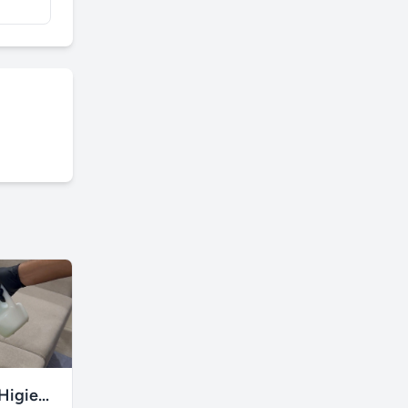
Renova Clean Higienização Premium de Estofados
Box de vidro em Porto Alegre