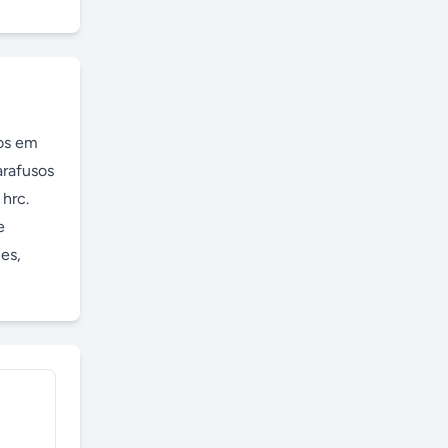
os em 
rafusos 
hrc. 
 
s, 