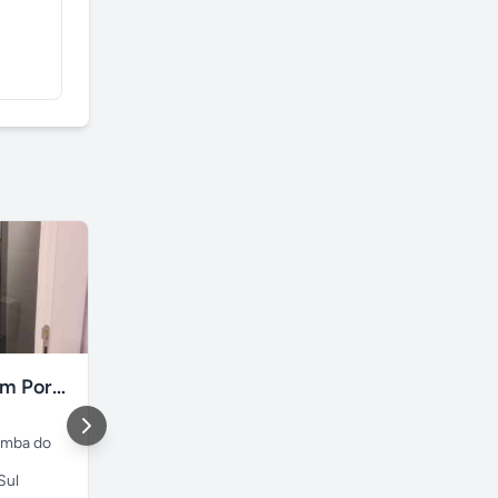
Box de vidro em Porto Alegre
Massagem liberação miofascial
omba do
São Paulo
,
Vila Romana
São Paulo
,
São Paulo
Ó
Sul
São Paulo