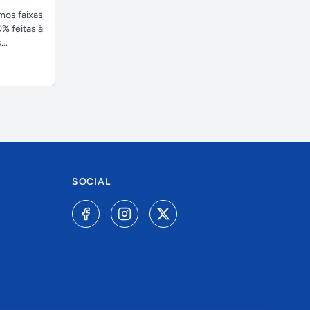
amos faixas
% feitas à
..
SOCIAL