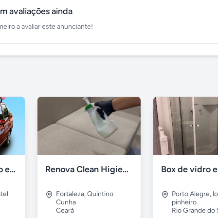
m avaliações ainda
meiro a avaliar este anunciante!
Mensagem ao vivo em carro de som
Renova Clean Higienização Premium de Estofados
tel
Fortaleza
,
Quintino
Porto Alegre
,
l
Cunha
pinheiro
Ceará
Rio Grande do 