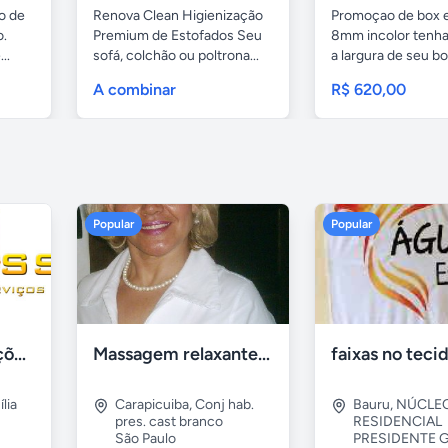
o de
Renova Clean Higienização
Promoçao de box 
o.
Premium de Estofados Seu
8mm incolor tenh
..
sofá, colchão ou poltrona...
a largura de seu box
A combinar
R$ 620,00
Popular
Popular
Tercriss Manutenções e Serviços
Massagem relaxante- terapeutica e depilação
lia
Carapicuiba
,
Conj hab.
Bauru
,
NÚCLE
pres. cast branco
RESIDENCIAL
São Paulo
PRESIDENTE G