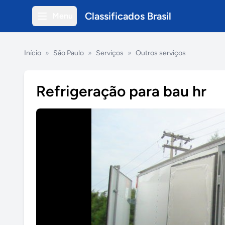
Classificados Brasil
Menu
Início
»
São Paulo
»
Serviços
»
Outros serviços
Refrigeração para bau hr