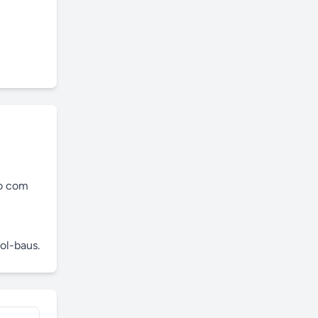
o com 
ol-baus.