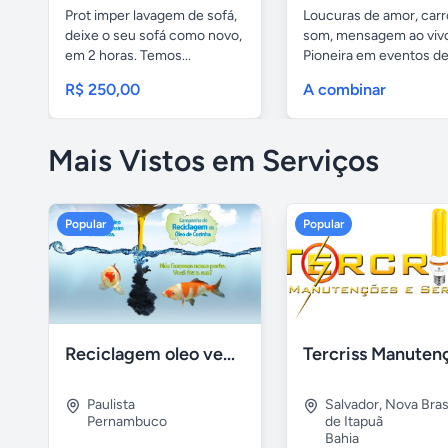
Prot imper lavagem de sofá,
Loucuras de amor, carr
deixe o seu sofá como novo,
som, mensagem ao viv
em 2 horas. Temos...
Pioneira em eventos de.
R$ 250,00
A combinar
Mais Vistos em Serviços
Popular
Popular
Reciclagem oleo vegetal
Paulista
Salvador
,
Nova Brasí
Pernambuco
de Itapuã
Bahia