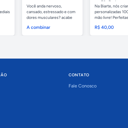
São Paulo
Você anda nervoso,
Na Biarte, nós cri
ediais
cansado, estressado e com
personalizadas 100
dores musculares? acabe
mão livre! Perfeitas.
com esses...
A combinar
R$ 40,00
ÇÃO
CONTATO
Fale Conosco