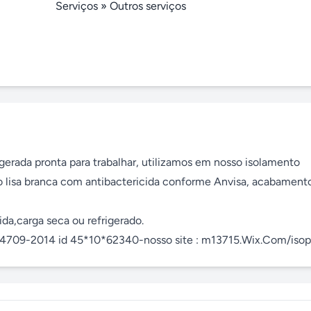
Serviços
»
Outros serviços
gerada pronta para trabalhar, utilizamos em nosso isolamento 
ro lisa branca com antibactericida conforme Anvisa, acabament
a,carga seca ou refrigerado.

94709-2014 id 45*10*62340-nosso site : m13715.Wix.Com/isop