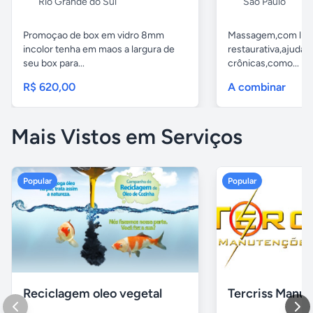
Rio Grande do Sul
São Paulo
Promoçao de box em vidro 8mm
Massagem,com libe
incolor tenha em maos a largura de
restaurativa,ajuda t
seu box para...
crônicas,como...
R$ 620,00
A combinar
Mais Vistos em Serviços
Popular
Popular
Reciclagem oleo vegetal