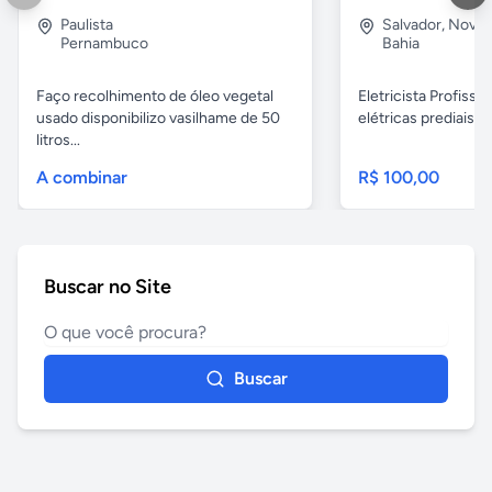
Paulista
Salvador
,
Nova B
Pernambuco
Bahia
Faço recolhimento de óleo vegetal
Eletricista Profissi
usado disponibilizo vasilhame de 50
elétricas prediais e 
litros...
A combinar
R$ 100,00
Buscar no Site
Buscar