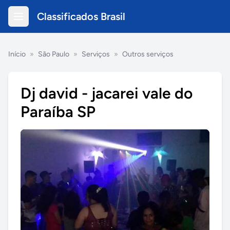
Classificados Brasil
Início
»
São Paulo
»
Serviços
»
Outros serviços
Dj david - jacarei vale do
Paraíba SP