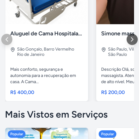
Aluguel de Cama Hospitalar Motorizada RJ
Simone massag
São Gonçalo
,
Barro Vermelho
São Paulo
,
Vila 
Rio de Janeiro
São Paulo
Mais conforto, segurança e
Descrição Olá, sou
autonomia para a recuperação em
massagista. Atend
casa. A Cama...
de alto nível. Meu...
R$ 400,00
R$ 200,00
Mais Vistos em Serviços
Popular
Popular