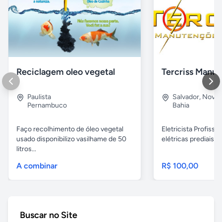
Reciclagem oleo vegetal
Paulista
Salvador
,
Nova B
Pernambuco
Bahia
Faço recolhimento de óleo vegetal
Eletricista Profissi
usado disponibilizo vasilhame de 50
elétricas prediais e 
litros...
A combinar
R$ 100,00
Buscar no Site