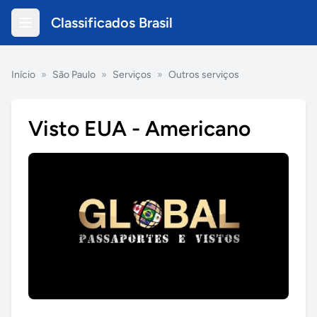
Classificados Brasil
Início
»
São Paulo
»
Serviços
»
Outros serviços
Visto EUA - Americano