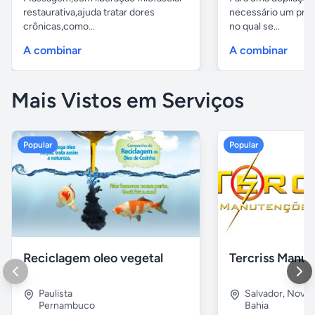
restaurativa,ajuda tratar dores
necessário um prod
crônicas,como...
no qual se...
A combinar
A combinar
Mais Vistos em Serviços
Popular
Popular
Reciclagem oleo vegetal
Paulista
Salvador
,
Nova B
Pernambuco
Bahia