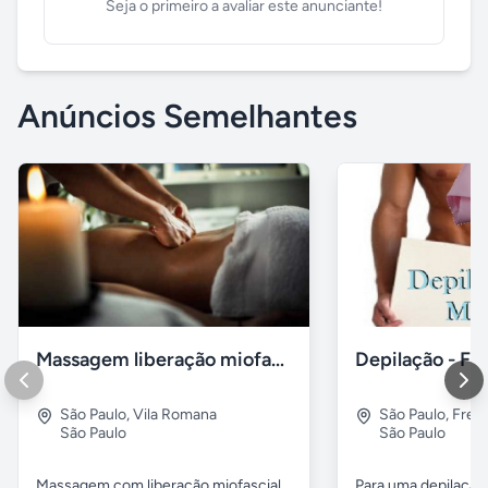
Seja o primeiro a avaliar este anunciante!
Anúncios Semelhantes
Massagem liberação miofascial
Depilação - Fr
São Paulo
,
Vila Romana
São Paulo
,
Freg
São Paulo
São Paulo
Massagem,com liberação miofascial
Para uma depilação