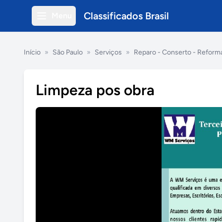
Classificados Brasil
Menu
Início
»
São Paulo
»
Serviços
»
Reparo - Conserto - Reform
Limpeza pos obra