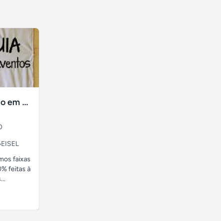
faixas no tecido em ate 24H
O
EISEL
amos faixas
% feitas à
..