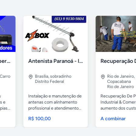
Chaveiro S.O.S Abertura em geral chaves codificadas
Antenista Paranoá - Instalação Rápida e Garantida!
 Carro
Brasília
,
sobradinho
Rio de Janeiro
,
Distrito Federal
Copacabana
Rio de Janeiro
s
Instalação e manutenção de
Recuperação De P
s e
antenas com alinhamento
Industrial & Comer
ias...
profissional e atendimento...
aumento dos cust
operação,...
R$ 100,00
A combinar