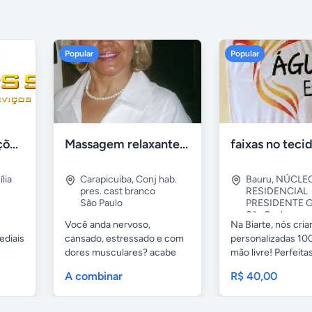
Popular
Popular
Tercriss Manutenções e Serviços
Massagem relaxante- terapeutica e depilação
lia
Carapicuiba
,
Conj hab.
Bauru
,
NÚCLE
pres. cast branco
RESIDENCIAL
São Paulo
PRESIDENTE G
São Paulo
Você anda nervoso,
Na Biarte, nós cri
ediais
cansado, estressado e com
personalizadas 100
dores musculares? acabe
mão livre! Perfeitas.
com esses...
A combinar
R$ 40,00