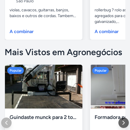
São Paulo
violas, cavacos, guitarras, banjos,
rollerbug ? rolo ass
baixos e outros de cordas. Tambem...
agregados para con
galvanizado,...
A combinar
A combinar
Mais Vistos em Agronegócios
Popular
Popular
Guindaste munck para 2 toneladas