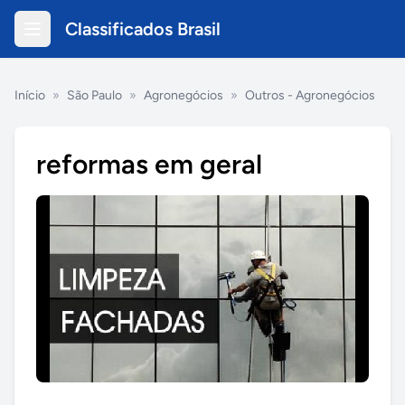
Classificados Brasil
Início
»
São Paulo
»
Agronegócios
»
Outros - Agronegócios
reformas em geral