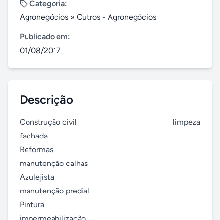
Categoria:
Agronegócios
»
Outros - Agronegócios
Publicado em:
01/08/2017
Descrição
Construção civil                                                 limpeza 
fachada

Reformas                                                            
manutenção calhas

Azulejista                                                            
manutenção predial

Pintura                                                                 
impermeabilização
