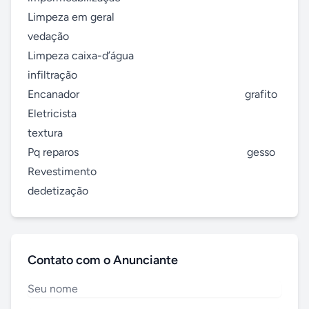
Limpeza em geral                                               
vedação        

Limpeza caixa-d’água                                         
infiltração

Encanador                                                            grafito

Eletricista                                                              
textura

Pq reparos                                                             gesso

Revestimento                                                        
dedetização
Contato com o Anunciante