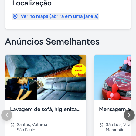
Localização
Ver no mapa (abrirá em uma janela)
Anúncios Semelhantes
Lavagem de sofá, higienização sofá, Impermeabilização
Santos
,
Voturua
São Luis
,
Vila e
São Paulo
Maranhão