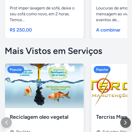
Prot imper lavagem de sofá, deixe o
Loucuras de amor, 
seu sofá como novo, em 2 horas.
mensagem ao vivo. 
Temos...
eventos de...
R$ 250,00
A combinar
Mais Vistos em Serviços
Popular
Popular
Reciclagem oleo vegetal
Paulista
Salvador
,
Nova B