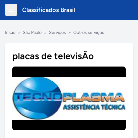
Classificados Brasil
Início
»
São Paulo
»
Serviços
»
Outros serviços
placas de televisÃo