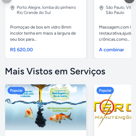
Porto Alegre
,
lomba do pinheiro
São Paulo
,
Vila
Rio Grande do Sul
São Paulo
Promoçao de box em vidro 8mm
Massagem,com libe
incolor tenha em maos a largura de
restaurativa,ajuda t
seu box para...
crônicas,como...
R$ 620,00
A combinar
Mais Vistos em Serviços
Popular
Popular