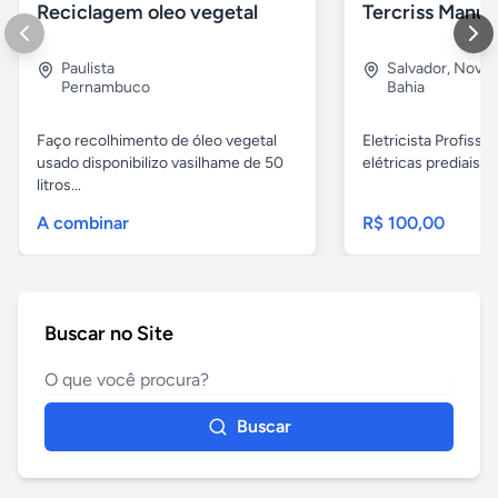
Reciclagem oleo vegetal
Paulista
Salvador
,
Nova B
Pernambuco
Bahia
Faço recolhimento de óleo vegetal
Eletricista Profissi
usado disponibilizo vasilhame de 50
elétricas prediais e 
litros...
A combinar
R$ 100,00
Buscar no Site
Buscar