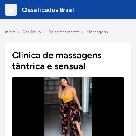
Classificados Brasil
Início
»
São Paulo
»
Relacionamento
»
Massagens
Clinica de massagens
tântrica e sensual