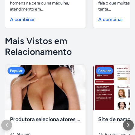
homens na cera ou na máquina,
fala o que muitas 
atendimento em...
tenta...
A combinar
A combinar
Mais Vistos em
Relacionamento
Popular
Popular
Produtora seleciona atores para filmes adultos
Site de namoro
Maceió
Rio de Janeiro
,
V