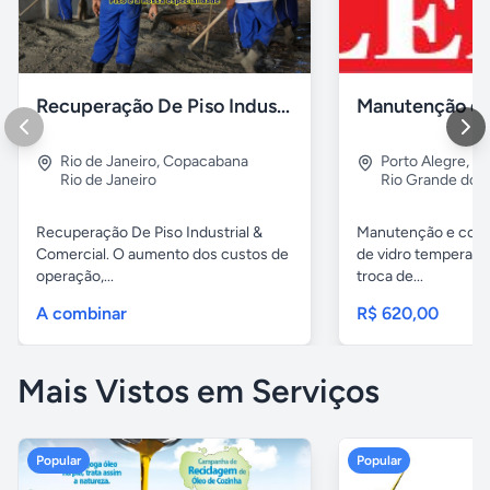
Recuperação De Piso Industrial Garagens Galpões Quadras
Rio de Janeiro
,
Copacabana
Porto Alegre
,
Lo
Rio de Janeiro
Rio Grande do S
Recuperação De Piso Industrial &
Manutenção e conc
Comercial. O aumento dos custos de
de vidro temperado
operação,...
troca de...
A combinar
R$ 620,00
Mais Vistos em Serviços
Popular
Popular