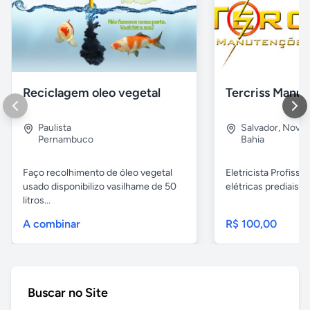
Reciclagem oleo vegetal
Paulista
Salvador
,
Nova B
Pernambuco
Bahia
Faço recolhimento de óleo vegetal
Eletricista Profissi
usado disponibilizo vasilhame de 50
elétricas prediais e 
litros...
A combinar
R$ 100,00
Buscar no Site