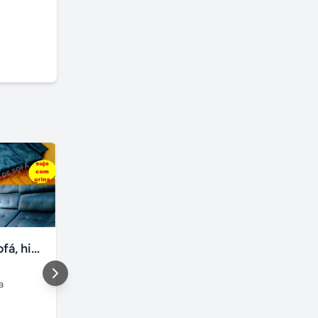
Lavagem de sofá, higienização sofá, Impermeabilização
Mensagem ao vivo em carro de som
a
São Luis
,
Vila embratel
Fortaleza
,
Maranhão
Cunha
Ceará