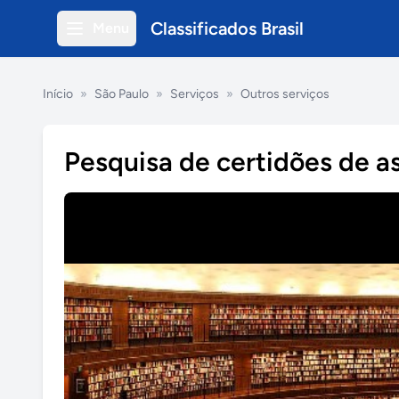
Classificados Brasil
Menu
Início
»
São Paulo
»
Serviços
»
Outros serviços
Pesquisa de certidões de 