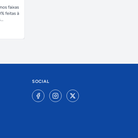
amos faixas
% feitas à
..
SOCIAL