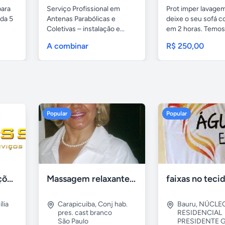
para
Serviço Profissional em
Prot imper lavagem
da 5
Antenas Parabólicas e
deixe o seu sofá 
Coletivas – instalação e...
em 2 horas. Temos.
A combinar
R$ 250,00
Popular
Popular
Tercriss Manutenções e Serviços
Massagem relaxante- terapeutica e depilação
lia
Carapicuiba
,
Conj hab.
Bauru
,
NÚCLE
pres. cast branco
RESIDENCIAL
São Paulo
PRESIDENTE G