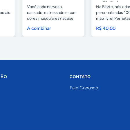
São Paulo
Você anda nervoso,
Na Biarte, nós cri
ediais
cansado, estressado e com
personalizadas 100
dores musculares? acabe
mão livre! Perfeitas.
com esses...
A combinar
R$ 40,00
ÇÃO
CONTATO
Fale Conosco