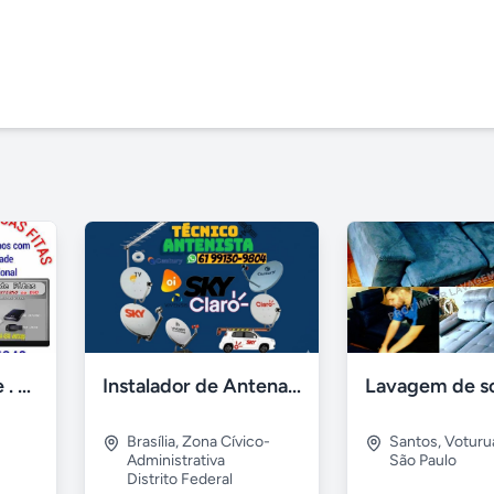
Fita para pendrive . Osasco e região
Instalador de Antena Digital em Brasília
Brasília
,
Zona Cívico-
Santos
,
Voturu
Administrativa
São Paulo
Distrito Federal