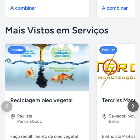
A combinar
A combinar
Mais Vistos em Serviços
Popular
Popular
Reciclagem oleo vegetal
Paulista
Salvador
,
Nova B
Pernambuco
Bahia
Faço recolhimento de óleo vegetal
Eletricista Profissi