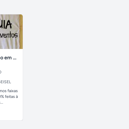
faixas no tecido em ate 24H
O
EISEL
amos faixas
% feitas à
..