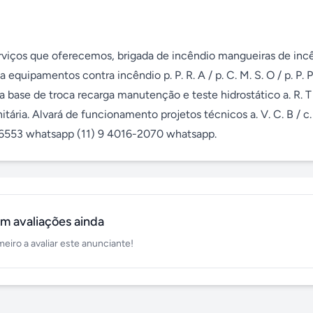
erviços que oferecemos, brigada de incêndio mangueiras de incê
uipamentos contra incêndio p. P. R. A / p. C. M. S. O / p. P. P 
 base de troca recarga manutenção e teste hidrostático a. R. T 
ária. Alvará de funcionamento projetos técnicos a. V. C. B / c. L
7-6553 whatsapp (11) 9 4016-2070 whatsapp.
m avaliações ainda
meiro a avaliar este anunciante!