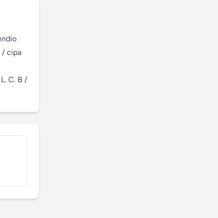
ndio 
/ cipa 
. C. B / 