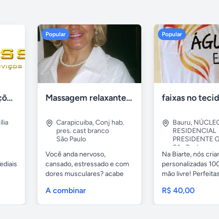
Popular
Popular
Tercriss Manutenções e Serviços
Massagem relaxante- terapeutica e depilação
lia
Carapicuiba
,
Conj hab.
Bauru
,
NÚCLE
pres. cast branco
RESIDENCIAL
São Paulo
PRESIDENTE G
São Paulo
Você anda nervoso,
Na Biarte, nós cri
ediais
cansado, estressado e com
personalizadas 100
dores musculares? acabe
mão livre! Perfeitas.
com esses...
A combinar
R$ 40,00