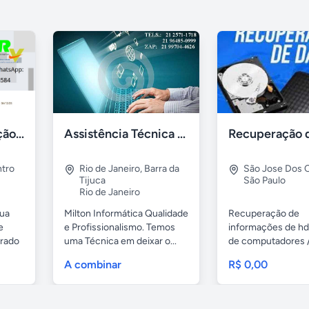
Gestão de Prestação de Serviços NFS-e Emissor Nacional
Assistência Técnica Informática Imediata Barra da Tijuca
tro
Rio de Janeiro
,
Barra da
São Jose Dos
Tijuca
São Paulo
Rio de Janeiro
sua
Milton Informática Qualidade
Recuperação de
e
e Profissionalismo. Temos
informações de hd
grado
uma Técnica em deixar o...
de computadores 
notebooks,...
A combinar
R$ 0,00