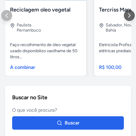
Reciclagem oleo vegetal
Paulista
Salvador
,
Nova B
Pernambuco
Bahia
Faço recolhimento de óleo vegetal
Eletricista Profissi
usado disponibilizo vasilhame de 50
elétricas prediais e 
litros...
A combinar
R$ 100,00
Buscar no Site
Buscar