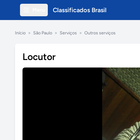
Classificados Brasil
Menu
Início
»
São Paulo
»
Serviços
»
Outros serviços
Locutor