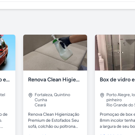
Mensagem ao vivo em carro de som
Renova Clean Higienização Premium de Estofados
tel
Fortaleza
,
Quintino
Porto Alegre
,
l
Cunha
pinheiro
Ceará
Rio Grande do 
o de
Renova Clean Higienização
Promoçao de box 
o.
Premium de Estofados Seu
8mm incolor tenh
..
sofá, colchão ou poltrona...
a largura de seu box