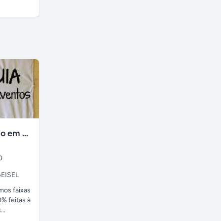
A combinar
A combinar
faixas no tecido em ate 24H
O
EISEL
amos faixas
% feitas à
..