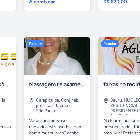
A combinar
R$ 620,00
Popular
Popular
Tercriss Manutenções e Serviços
Massagem relaxante- terapeutica e depilação
lia
Carapicuiba
,
Conj hab.
Bauru
,
NÚCLE
pres. cast branco
RESIDENCIAL
São Paulo
PRESIDENTE G
São Paulo
Você anda nervoso,
Na Biarte, nós cri
ediais
cansado, estressado e com
personalizadas 100
dores musculares? acabe
mão livre! Perfeitas.
com esses...