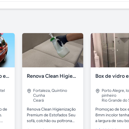
Mensagem ao vivo em carro de som
Renova Clean Higienização Premium de Estofados
tel
Fortaleza
,
Quintino
Porto Alegre
,
l
Cunha
pinheiro
Ceará
Rio Grande do 
o de
Renova Clean Higienização
Promoçao de box 
o.
Premium de Estofados Seu
8mm incolor tenh
..
sofá, colchão ou poltrona...
a largura de seu box