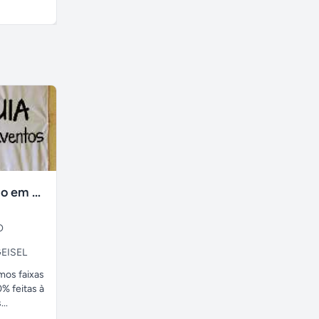
A combinar
A combinar
faixas no tecido em ate 24H
O
EISEL
amos faixas
% feitas à
..