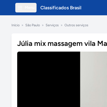
Classificados Brasil
Menu
Início
»
São Paulo
»
Serviços
»
Outros serviços
Júlia mix massagem vila M