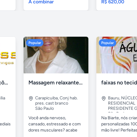
A combinar
R$ 620,00
Popular
Popular
Tercriss Manutenções e Serviços
Massagem relaxante- terapeutica e depilação
lia
Carapicuiba
,
Conj hab.
Bauru
,
NÚCLE
pres. cast branco
RESIDENCIAL
São Paulo
PRESIDENTE G
São Paulo
Você anda nervoso,
Na Biarte, nós cri
ediais
cansado, estressado e com
personalizadas 100
dores musculares? acabe
mão livre! Perfeitas.
com esses...