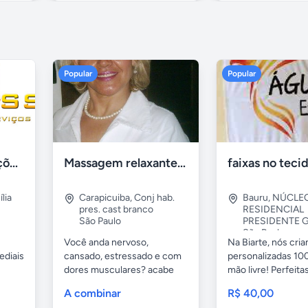
Popular
Popular
Tercriss Manutenções e Serviços
Massagem relaxante- terapeutica e depilação
lia
Carapicuiba
,
Conj hab.
Bauru
,
NÚCLE
pres. cast branco
RESIDENCIAL
São Paulo
PRESIDENTE G
São Paulo
Você anda nervoso,
Na Biarte, nós cri
ediais
cansado, estressado e com
personalizadas 100
dores musculares? acabe
mão livre! Perfeitas.
com esses...
A combinar
R$ 40,00