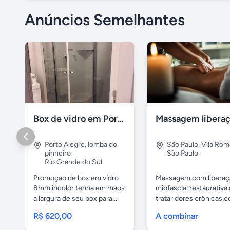
Anúncios Semelhantes
Box de vidro em Porto Alegre
Porto Alegre
,
lomba do
São Paulo
,
Vila Rom
pinheiro
São Paulo
Rio Grande do Sul
Promoçao de box em vidro
Massagem,com liberaç
8mm incolor tenha em maos
miofascial restaurativa
a largura de seu box para...
tratar dores crônicas,c
R$ 620,00
A combinar