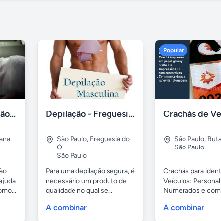
Popular
Massagem liberação miofascial
Depilação - Freguesia do Ó
ana
São Paulo
,
Freguesia do
São Paulo
,
Buta
Ó
São Paulo
São Paulo
ão
Para uma depilação segura, é
Crachás para ident
,ajuda
necessário um produto de
Veículos: Personal
omo...
qualidade no qual se...
Numerados e com S
A combinar
A combinar