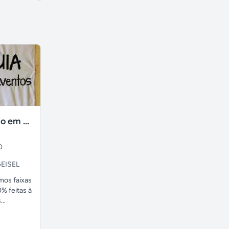
faixas no tecido em ate 24H
O
EISEL
amos faixas
% feitas à
..