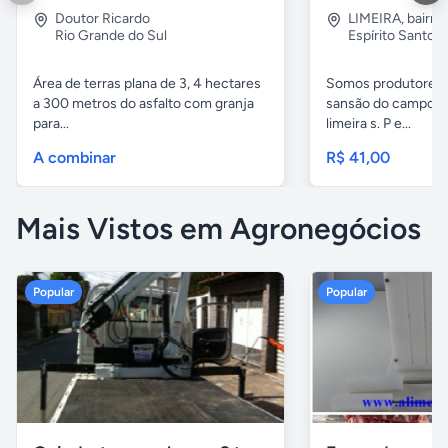
Doutor Ricardo
LIMEIRA
,
bairro
Rio Grande do Sul
Espírito Santo
Área de terras plana de 3, 4 hectares
Somos produtores 
a 300 metros do asfalto com granja
sansão do campo aq
para...
limeira s. P e...
A combinar
R$ 41,00
Mais Vistos em Agronegócios
Popular
Popular