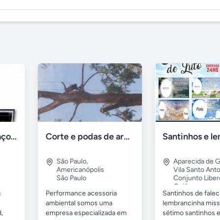
Laser Tracker- Braço Faro Medição 2D 3D Tridimensional
Corte e podas de arvores
São Paulo
,
Aparecida de G
Americanópolis
Vila Santo Anto
São Paulo
Conjunto Libe
Goiás
s
Performance acessoria
Santinhos de fale
ambiental somos uma
lembrancinha miss
,
empresa especializada em
sétimo santinhos e.