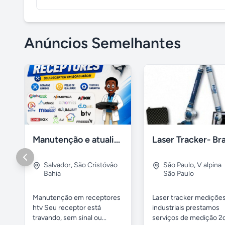
Anúncios Semelhantes
Manutenção e atualização em receptores Htv em Salvador Ba
Salvador
,
São Cristóvão
São Paulo
,
V alpina
Bahia
São Paulo
Manutenção em receptores
Laser tracker mediçõe
htv Seu receptor está
industriais prestamos
travando, sem sinal ou...
serviços de medição 2d