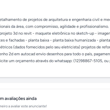
etalhamento de projetos de arquitetura e engenharia civil e mec
ionais da área, com compromisso, agilidade e profissionalismo. 
projeto 3d no revit - maquete eletrônica no sketch-up - imagen
tes e fachadas - planta baixa - planta baixa humanizada - planta
létricos (dados fornecidos pelo seu eletricista) projetos de refor
enho 2d em autocad envio desenhos para todo o país, pagament
olicite um orçamento através do whatsapp: (12)98867-5105, ou 
m avaliações ainda
meiro a avaliar este anunciante!