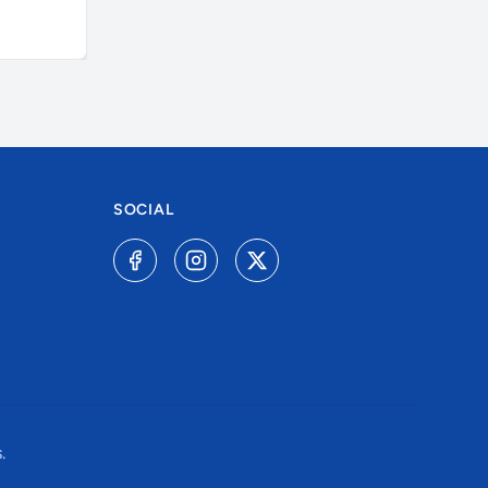
policarbonato,...
A combinar
R$ 75,00
SOCIAL
.