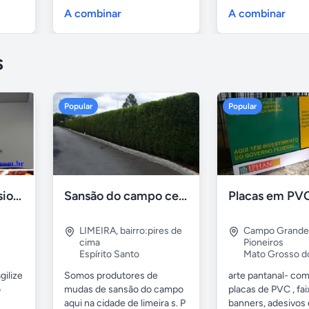
serviços de...
A combinar
A combinar
s
Popular
Popular
Formadora profissional carne
Sansão do campo cerca viva por 0,65 á muda
LIMEIRA
,
bairro:pires de
Campo Grande
cima
Pioneiros
Espírito Santo
Mato Grosso d
gilize
Somos produtores de
arte pantanal- com.
o
mudas de sansão do campo
placas de PVC , fai
aqui na cidade de limeira s. P
banners, adesivos