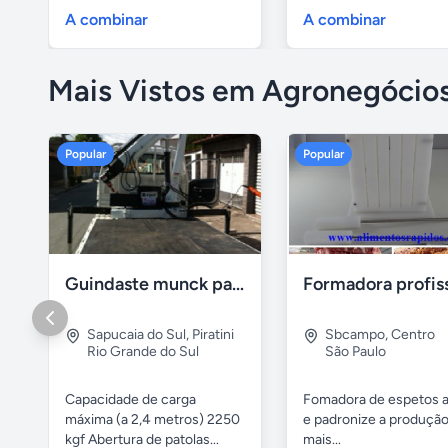
3d,...
A combinar
A combinar
Mais Vistos em Agronegócio
Popular
Popular
Guindaste munck para 2 toneladas
Sapucaia do Sul
,
Piratini
Sbcampo
,
Centro
Rio Grande do Sul
São Paulo
Capacidade de carga
Fomadora de espetos a
máxima (a 2,4 metros) 2250
e padronize a produçã
kgf Abertura de patolas...
mais...