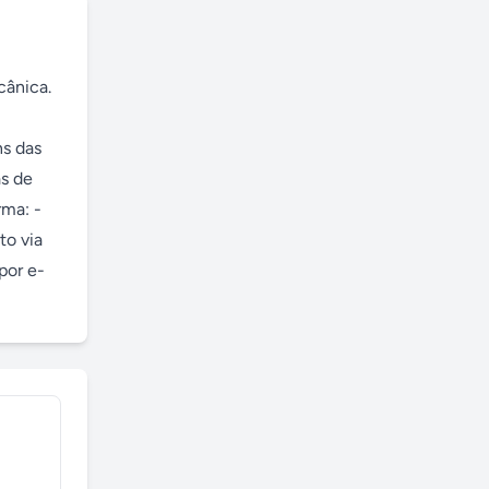
ânica. 
s das 
s de 
ma: - 
o via 
por e-